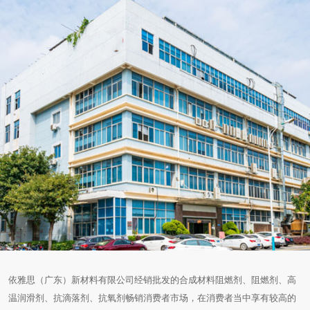
依雅思（广东）新材料有限公司经销批发的合成材料阻燃剂、阻燃剂、高
温润滑剂、抗滴落剂、抗氧剂畅销消费者市场，在消费者当中享有较高的