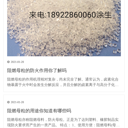
2021-01-20
阻燃母粒的防火作用你了解吗
阻燃母粒的作用机理相对复杂，尚未完全了解。通常认为，卤素化合
物暴露于火中时会发生分解反应，并且分解的卤素离子与高分子化合
物反应生成卤化氢。后者与大量活性羟基自由基发生反应，这些活性
羟基自由基在高分子化合物燃烧期间繁殖，从而降低了其浓度并减慢
了燃烧速度，直到火焰熄灭为止。在卤素中，溴比氯具有更高的阻
2021-01-20
阻燃母粒的用途你知道有哪些吗
阻燃母粒亦称阻燃母料，防火母粒。正是为了达到塑料、橡胶制品实
现防火要求而产生的一类产品。 特点： 1、使用方便：阻燃母料(母粒)