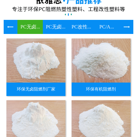
PC无卤...
PC无卤...
PC改性...
PC/A...
溴系环保
环保无卤阻燃剂厂家
环保有机阻燃剂