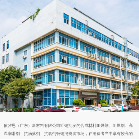
依雅思（广东）新材料有限公司经销批发的合成材料阻燃剂、阻燃剂、高
温润滑剂、抗滴落剂、抗氧剂畅销消费者市场，在消费者当中享有较高的