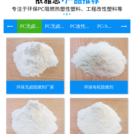
PC无卤...
PC无卤...
PC改性...
PC/A...
溴系环保
环保无卤阻燃剂厂家
环保有机阻燃剂