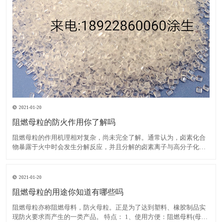
2021-01-20
阻燃母粒的防火作用你了解吗
阻燃母粒的作用机理相对复杂，尚未完全了解。通常认为，卤素化合
物暴露于火中时会发生分解反应，并且分解的卤素离子与高分子化合
物反应生成卤化氢。后者与大量活性羟基自由基发生反应，这些活性
羟基自由基在高分子化合物燃烧期间繁殖，从而降低了其浓度并减慢
了燃烧速度，直到火焰熄灭为止。在卤素中，溴比氯具有更高的阻
2021-01-20
阻燃母粒的用途你知道有哪些吗
阻燃母粒亦称阻燃母料，防火母粒。正是为了达到塑料、橡胶制品实
现防火要求而产生的一类产品。 特点： 1、使用方便：阻燃母料(母粒)