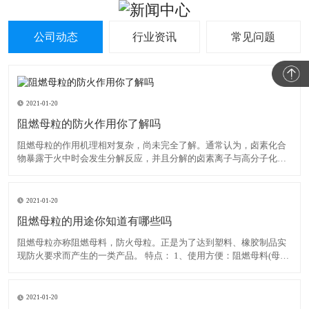
公司动态
行业资讯
常见问题
2021-01-20
阻燃母粒的防火作用你了解吗
阻燃母粒的作用机理相对复杂，尚未完全了解。通常认为，卤素化合
物暴露于火中时会发生分解反应，并且分解的卤素离子与高分子化合
物反应生成卤化氢。后者与大量活性羟基自由基发生反应，这些活性
羟基自由基在高分子化合物燃烧期间繁殖，从而降低了其浓度并减慢
了燃烧速度，直到火焰熄灭为止。在卤素中，溴比氯具有更高的阻
2021-01-20
阻燃母粒的用途你知道有哪些吗
阻燃母粒亦称阻燃母料，防火母粒。正是为了达到塑料、橡胶制品实
现防火要求而产生的一类产品。 特点： 1、使用方便：阻燃母料(母粒)
大多为片状或条状药片大小颗粒，正好与一般塑料颗粒大小相当，提
高了他们之间的互容性，使得更易于分散和添加而且卫生并减少挥发
浪费。 2、与树脂相容性好：一般情况下阻燃母料(母
2021-01-20