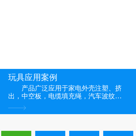
玩具应用案例
产品广泛应用于家电外壳注塑、挤
出，中空板，电缆填充绳，汽车波纹
管，缠绕管，电力管道，PP管，PP板
材，PP片材，PP膜等各类PP料阻燃制品
中。 ...