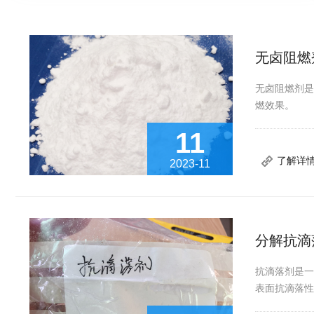
无卤阻燃
无卤阻燃剂
燃效果。
11
了解详
2023-11
分解抗滴
抗滴落剂是
表面抗滴落