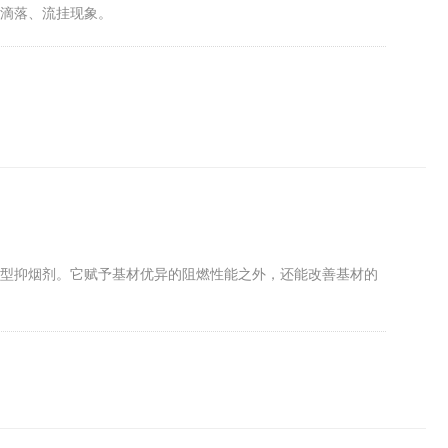
的滴落、流挂现象。
炭型抑烟剂。它赋予基材优异的阻燃性能之外，还能改善基材的