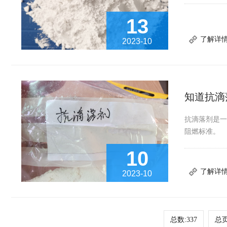
13
了解详
2023-10
知道抗滴
抗滴落剂是
阻燃标准。
10
了解详
2023-10
总数:337
总页