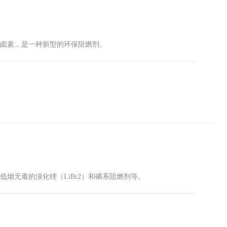
含卤素，是一种新型的环保阻燃剂。
烟无毒的溴化锂（LiBr2）和磷系阻燃剂等。