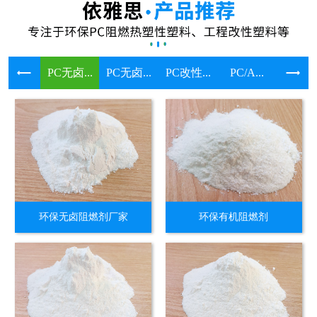
PC无卤...
PC无卤...
PC改性...
PC/A...
溴系环保
环保无卤阻燃剂厂家
环保有机阻燃剂