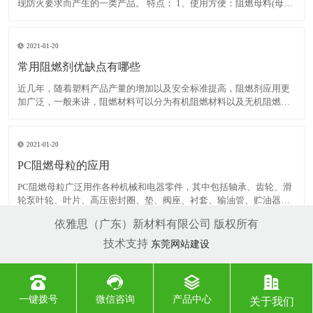
现防火要求而产生的一类产品。 特点： 1、使用方便：阻燃母料(母粒)
大多为片状或条状药片大小颗粒，正好与一般塑料颗粒大小相当，提
高了他们之间的互容性，使得更易于分散和添加而且卫生并减少挥发
浪费。 2、与树脂相容性好：一般情况下阻燃母料(母
2021-01-20
常用阻燃剂优缺点有哪些
近几年，随着塑料产品产量的增加以及安全标准提高，阻燃剂应用更
加广泛，一般来讲，阻燃材料可以分为有机阻燃材料以及无机阻燃材
料。其中，有机阻燃材料主要是卤素添加剂，无机材料不但具有一定
阻燃效果，而且产生氯化氢以及阻止发烟。此外，无机阻燃材料无
毒、无腐蚀性以及价格便宜。美国、日本等国家的无机阻燃材料消
2021-01-20
PC阻燃母粒的应用
PC阻燃母粒广泛用作各种机械和电器零件，其中包括轴承、齿轮、滑
轮泵叶轮、叶片、高压密封圈、垫、阀座、衬套、输油管、贮油器、
绳索、传动带、砂轮胶粘剂、电池箱、电器线圈、电缆接头等。还有
依雅思（广东）新材料有限公司 版权所有
包装用带、食品用薄膜(熟食用的高温薄膜和清凉饮料用的低温薄膜)的
产量也相当大。 几种常见的PA阻燃剂：卤/锑或其它阻
技术支持
东莞网站建设
一键拨号
微信咨询
产品中心
关于我们