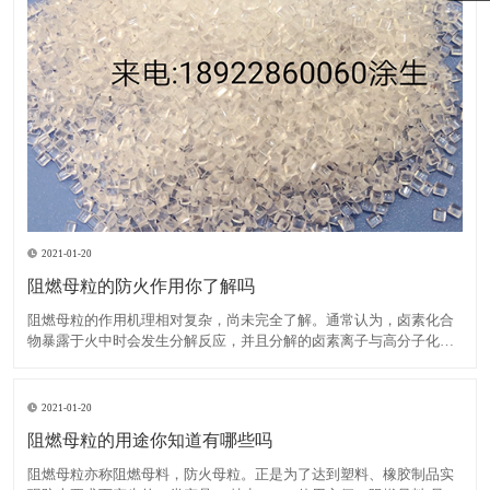
2021-01-20
阻燃母粒的防火作用你了解吗
阻燃母粒的作用机理相对复杂，尚未完全了解。通常认为，卤素化合
物暴露于火中时会发生分解反应，并且分解的卤素离子与高分子化合
物反应生成卤化氢。后者与大量活性羟基自由基发生反应，这些活性
羟基自由基在高分子化合物燃烧期间繁殖，从而降低了其浓度并减慢
了燃烧速度，直到火焰熄灭为止。在卤素中，溴比氯具有更高的阻
2021-01-20
阻燃母粒的用途你知道有哪些吗
阻燃母粒亦称阻燃母料，防火母粒。正是为了达到塑料、橡胶制品实