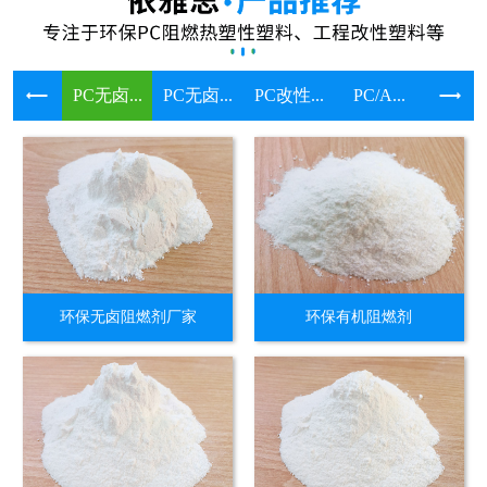
PC无卤...
PC无卤...
PC改性...
PC/A...
溴系环保
环保无卤阻燃剂厂家
环保有机阻燃剂