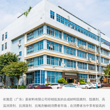
依雅思（广东）新材料有限公司经销批发的合成材料阻燃剂、阻燃剂、高
温润滑剂、抗滴落剂、抗氧剂畅销消费者市场，在消费者当中享有较高的