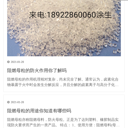
2021-01-20
阻燃母粒的防火作用你了解吗
阻燃母粒的作用机理相对复杂，尚未完全了解。通常认为，卤素化合
物暴露于火中时会发生分解反应，并且分解的卤素离子与高分子化合
物反应生成卤化氢。后者与大量活性羟基自由基发生反应，这些活性
羟基自由基在高分子化合物燃烧期间繁殖，从而降低了其浓度并减慢
了燃烧速度，直到火焰熄灭为止。在卤素中，溴比氯具有更高的阻
2021-01-20
阻燃母粒的用途你知道有哪些吗
阻燃母粒亦称阻燃母料，防火母粒。正是为了达到塑料、橡胶制品实
现防火要求而产生的一类产品。 特点： 1、使用方便：阻燃母料(母粒)