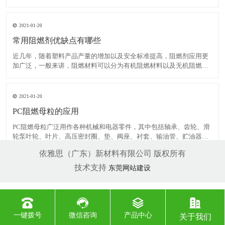
大多为片状或条状药片大小颗粒，正好与一般塑料颗粒大小相当，提
高了他们之间的互容性，使得更易于分散和添加而且卫生并减少挥发
浪费。 2、与树脂相容性好：一般情况下阻燃母料(母
2021-01-20
常用阻燃剂优缺点有哪些
近几年，随着塑料产品产量的增加以及安全标准提高，阻燃剂应用更
加广泛，一般来讲，阻燃材料可以分为有机阻燃材料以及无机阻燃材
料。其中，有机阻燃材料主要是卤素添加剂，无机材料不但具有一定
阻燃效果，而且产生氯化氢以及阻止发烟。此外，无机阻燃材料无
毒、无腐蚀性以及价格便宜。美国、日本等国家的无机阻燃材料消
2021-01-20
PC阻燃母粒的应用
PC阻燃母粒广泛用作各种机械和电器零件，其中包括轴承、齿轮、滑
轮泵叶轮、叶片、高压密封圈、垫、阀座、衬套、输油管、贮油器、
绳索、传动带、砂轮胶粘剂、电池箱、电器线圈、电缆接头等。还有
依雅思（广东）新材料有限公司 版权所有
包装用带、食品用薄膜(熟食用的高温薄膜和清凉饮料用的低温薄膜)的
产量也相当大。 几种常见的PA阻燃剂：卤/锑或其它阻
技术支持
东莞网站建设
一键拨号
微信咨询
产品中心
关于我们