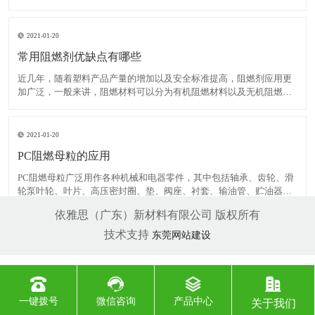
大多为片状或条状药片大小颗粒，正好与一般塑料颗粒大小相当，提
高了他们之间的互容性，使得更易于分散和添加而且卫生并减少挥发
浪费。 2、与树脂相容性好：一般情况下阻燃母料(母
2021-01-20
常用阻燃剂优缺点有哪些
近几年，随着塑料产品产量的增加以及安全标准提高，阻燃剂应用更
加广泛，一般来讲，阻燃材料可以分为有机阻燃材料以及无机阻燃材
料。其中，有机阻燃材料主要是卤素添加剂，无机材料不但具有一定
阻燃效果，而且产生氯化氢以及阻止发烟。此外，无机阻燃材料无
毒、无腐蚀性以及价格便宜。美国、日本等国家的无机阻燃材料消
2021-01-20
PC阻燃母粒的应用
PC阻燃母粒广泛用作各种机械和电器零件，其中包括轴承、齿轮、滑
轮泵叶轮、叶片、高压密封圈、垫、阀座、衬套、输油管、贮油器、
绳索、传动带、砂轮胶粘剂、电池箱、电器线圈、电缆接头等。还有
依雅思（广东）新材料有限公司 版权所有
包装用带、食品用薄膜(熟食用的高温薄膜和清凉饮料用的低温薄膜)的
产量也相当大。 几种常见的PA阻燃剂：卤/锑或其它阻
技术支持
东莞网站建设
一键拨号
微信咨询
产品中心
关于我们