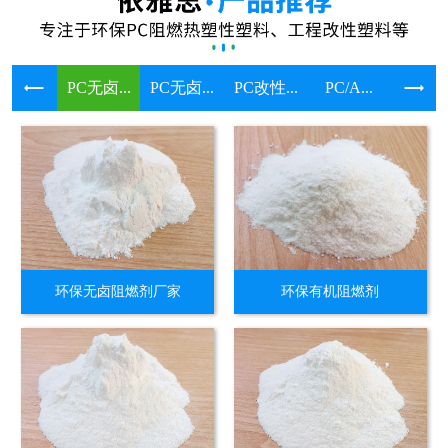
PC无卤...
PC无卤...
PC改性...
PC/A...
溴系环保
环保无卤阻燃剂厂家
环保有机阻燃剂