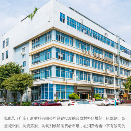
依雅思（广东）新材料有限公司经销批发的合成材料阻燃剂、阻燃剂、高
温润滑剂、抗滴落剂、抗氧剂畅销消费者市场，在消费者当中享有较高的