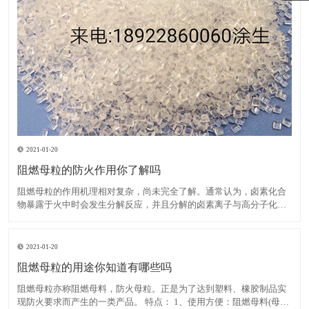
2021-01-20
阻燃母粒的防火作用你了解吗
阻燃母粒的作用机理相对复杂，尚未完全了解。通常认为，卤素化合
物暴露于火中时会发生分解反应，并且分解的卤素离子与高分子化合
物反应生成卤化氢。后者与大量活性羟基自由基发生反应，这些活性
羟基自由基在高分子化合物燃烧期间繁殖，从而降低了其浓度并减慢
了燃烧速度，直到火焰熄灭为止。在卤素中，溴比氯具有更高的阻
2021-01-20
阻燃母粒的用途你知道有哪些吗
阻燃母粒亦称阻燃母料，防火母粒。正是为了达到塑料、橡胶制品实
现防火要求而产生的一类产品。 特点： 1、使用方便：阻燃母料(母粒)