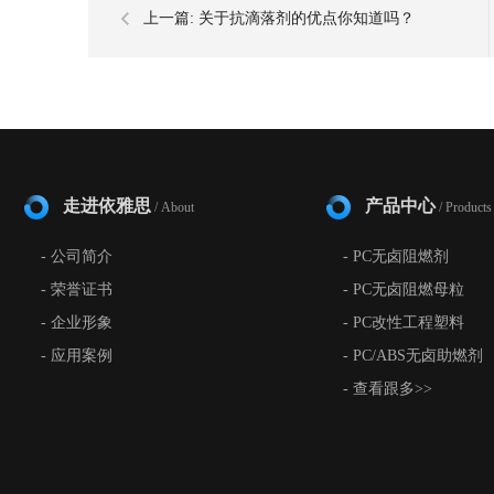
上一篇:
关于抗滴落剂的优点你知道吗？
走进依雅思
产品中心
/ About
/ Products
- 公司简介
- PC无卤阻燃剂
- 荣誉证书
- PC无卤阻燃母粒
- 企业形象
- PC改性工程塑料
- 应用案例
- PC/ABS无卤助燃剂
- 查看跟多>>