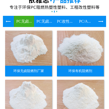
PC无卤...
PC无卤...
PC改性...
PC/A...
溴系环保
环保无卤阻燃剂厂家
环保有机阻燃剂