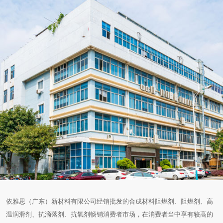
依雅思（广东）新材料有限公司经销批发的合成材料阻燃剂、阻燃剂、高
温润滑剂、抗滴落剂、抗氧剂畅销消费者市场，在消费者当中享有较高的