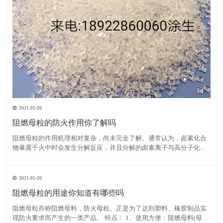
2021-01-20
阻燃母粒的防火作用你了解吗
阻燃母粒的作用机理相对复杂，尚未完全了解。通常认为，卤素化合
物暴露于火中时会发生分解反应，并且分解的卤素离子与高分子化合
物反应生成卤化氢。后者与大量活性羟基自由基发生反应，这些活性
羟基自由基在高分子化合物燃烧期间繁殖，从而降低了其浓度并减慢
了燃烧速度，直到火焰熄灭为止。在卤素中，溴比氯具有更高的阻
2021-01-20
阻燃母粒的用途你知道有哪些吗
阻燃母粒亦称阻燃母料，防火母粒。正是为了达到塑料、橡胶制品实
现防火要求而产生的一类产品。 特点： 1、使用方便：阻燃母料(母粒)