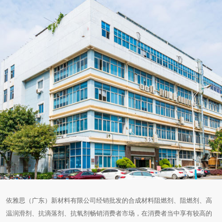
依雅思（广东）新材料有限公司经销批发的合成材料阻燃剂、阻燃剂、高
温润滑剂、抗滴落剂、抗氧剂畅销消费者市场，在消费者当中享有较高的