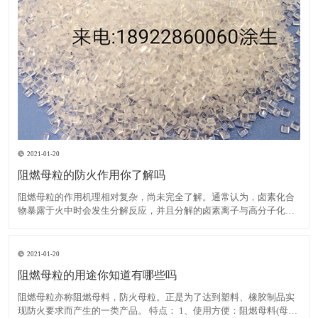
2021-01-20
阻燃母粒的防火作用你了解吗
阻燃母粒的作用机理相对复杂，尚未完全了解。通常认为，卤素化合
物暴露于火中时会发生分解反应，并且分解的卤素离子与高分子化合
物反应生成卤化氢。后者与大量活性羟基自由基发生反应，这些活性
羟基自由基在高分子化合物燃烧期间繁殖，从而降低了其浓度并减慢
了燃烧速度，直到火焰熄灭为止。在卤素中，溴比氯具有更高的阻
2021-01-20
阻燃母粒的用途你知道有哪些吗
阻燃母粒亦称阻燃母料，防火母粒。正是为了达到塑料、橡胶制品实
现防火要求而产生的一类产品。 特点： 1、使用方便：阻燃母料(母粒)