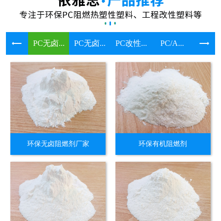
PC无卤...
PC无卤...
PC改性...
PC/A...
溴系环保
环保无卤阻燃剂厂家
环保有机阻燃剂