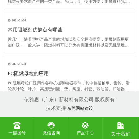
现防火要求而产生的一类产品。 特点： 1、使用方便：阻燃母料(母粒)
大多为片状或条状药片大小颗粒，正好与一般塑料颗粒大小相当，提
高了他们之间的互容性，使得更易于分散和添加而且卫生并减少挥发
浪费。 2、与树脂相容性好：一般情况下阻燃母料(母
2021-01-20
常用阻燃剂优缺点有哪些
近几年，随着塑料产品产量的增加以及安全标准提高，阻燃剂应用更
加广泛，一般来讲，阻燃材料可以分为有机阻燃材料以及无机阻燃材
料。其中，有机阻燃材料主要是卤素添加剂，无机材料不但具有一定
阻燃效果，而且产生氯化氢以及阻止发烟。此外，无机阻燃材料无
毒、无腐蚀性以及价格便宜。美国、日本等国家的无机阻燃材料消
2021-01-20
PC阻燃母粒的应用
PC阻燃母粒广泛用作各种机械和电器零件，其中包括轴承、齿轮、滑
轮泵叶轮、叶片、高压密封圈、垫、阀座、衬套、输油管、贮油器、
绳索、传动带、砂轮胶粘剂、电池箱、电器线圈、电缆接头等。还有
依雅思（广东）新材料有限公司 版权所有
包装用带、食品用薄膜(熟食用的高温薄膜和清凉饮料用的低温薄膜)的
产量也相当大。 几种常见的PA阻燃剂：卤/锑或其它阻
技术支持
东莞网站建设
一键拨号
微信咨询
产品中心
关于我们