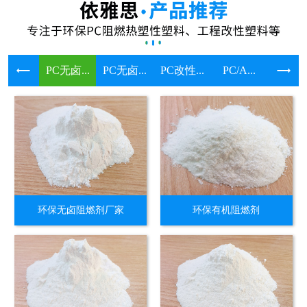
PC无卤...
PC无卤...
PC改性...
PC/A...
溴系环保
环保无卤阻燃剂厂家
环保有机阻燃剂