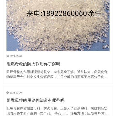
2021-01-20
阻燃母粒的防火作用你了解吗
阻燃母粒的作用机理相对复杂，尚未完全了解。通常认为，卤素化合
物暴露于火中时会发生分解反应，并且分解的卤素离子与高分子化合
物反应生成卤化氢。后者与大量活性羟基自由基发生反应，这些活性
羟基自由基在高分子化合物燃烧期间繁殖，从而降低了其浓度并减慢
了燃烧速度，直到火焰熄灭为止。在卤素中，溴比氯具有更高的阻
2021-01-20
阻燃母粒的用途你知道有哪些吗
阻燃母粒亦称阻燃母料，防火母粒。正是为了达到塑料、橡胶制品实
现防火要求而产生的一类产品。 特点： 1、使用方便：阻燃母料(母粒)