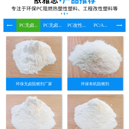
PC无卤...
PC无卤...
PC改性...
PC/A...
溴系环保
环保无卤阻燃剂厂家
环保有机阻燃剂