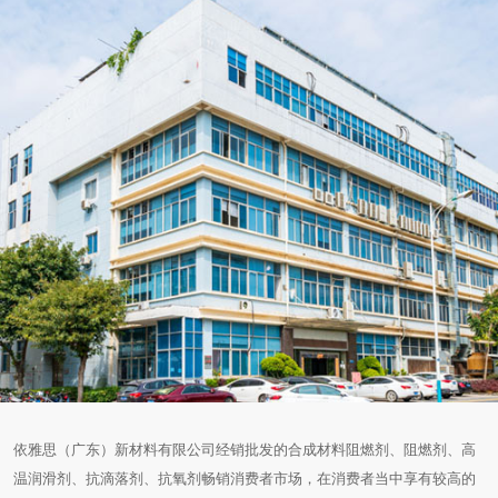
依雅思（广东）新材料有限公司经销批发的合成材料阻燃剂、阻燃剂、高
温润滑剂、抗滴落剂、抗氧剂畅销消费者市场，在消费者当中享有较高的