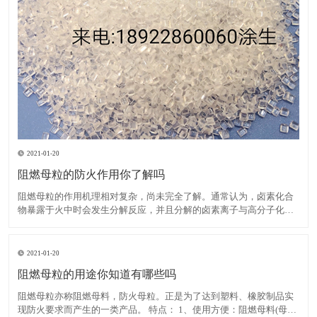
2021-01-20
阻燃母粒的防火作用你了解吗
阻燃母粒的作用机理相对复杂，尚未完全了解。通常认为，卤素化合
物暴露于火中时会发生分解反应，并且分解的卤素离子与高分子化合
物反应生成卤化氢。后者与大量活性羟基自由基发生反应，这些活性
羟基自由基在高分子化合物燃烧期间繁殖，从而降低了其浓度并减慢
了燃烧速度，直到火焰熄灭为止。在卤素中，溴比氯具有更高的阻
2021-01-20
阻燃母粒的用途你知道有哪些吗
阻燃母粒亦称阻燃母料，防火母粒。正是为了达到塑料、橡胶制品实
现防火要求而产生的一类产品。 特点： 1、使用方便：阻燃母料(母粒)