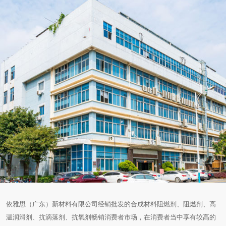
依雅思（广东）新材料有限公司经销批发的合成材料阻燃剂、阻燃剂、高
温润滑剂、抗滴落剂、抗氧剂畅销消费者市场，在消费者当中享有较高的