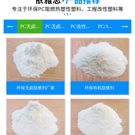
PC无卤...
PC无卤...
PC改性...
PC/A...
溴系环保
环保无卤阻燃剂厂家
环保有机阻燃剂