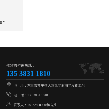
途？
依雅思咨询热线：
135 3831 1810
地 址：东莞市常平镇大京九塑胶城塑发街31号
电 话：135 3831 1810
联系人：18922860060/涂先生