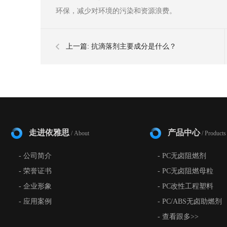
环保，减少对环境的污染和资源浪费。
上一篇:
抗滴落剂主要成分是什么？
走进依雅思
产品中心
/ About
/ Products
- 公司简介
- PC无卤阻燃剂
- 荣誉证书
- PC无卤阻燃母粒
- 企业形象
- PC改性工程塑料
- 应用案例
- PC/ABS无卤助燃剂
- 查看跟多>>