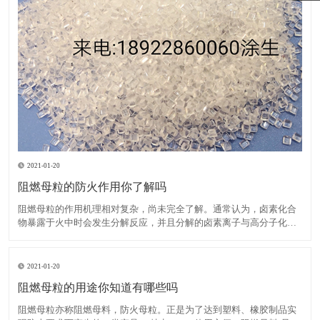
2021-01-20
阻燃母粒的防火作用你了解吗
阻燃母粒的作用机理相对复杂，尚未完全了解。通常认为，卤素化合
物暴露于火中时会发生分解反应，并且分解的卤素离子与高分子化合
物反应生成卤化氢。后者与大量活性羟基自由基发生反应，这些活性
羟基自由基在高分子化合物燃烧期间繁殖，从而降低了其浓度并减慢
了燃烧速度，直到火焰熄灭为止。在卤素中，溴比氯具有更高的阻
2021-01-20
阻燃母粒的用途你知道有哪些吗
阻燃母粒亦称阻燃母料，防火母粒。正是为了达到塑料、橡胶制品实