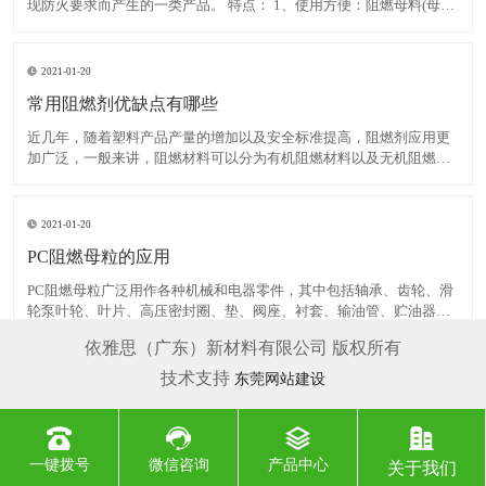
现防火要求而产生的一类产品。 特点： 1、使用方便：阻燃母料(母粒)
大多为片状或条状药片大小颗粒，正好与一般塑料颗粒大小相当，提
高了他们之间的互容性，使得更易于分散和添加而且卫生并减少挥发
浪费。 2、与树脂相容性好：一般情况下阻燃母料(母
2021-01-20
常用阻燃剂优缺点有哪些
近几年，随着塑料产品产量的增加以及安全标准提高，阻燃剂应用更
加广泛，一般来讲，阻燃材料可以分为有机阻燃材料以及无机阻燃材
料。其中，有机阻燃材料主要是卤素添加剂，无机材料不但具有一定
阻燃效果，而且产生氯化氢以及阻止发烟。此外，无机阻燃材料无
毒、无腐蚀性以及价格便宜。美国、日本等国家的无机阻燃材料消
2021-01-20
PC阻燃母粒的应用
PC阻燃母粒广泛用作各种机械和电器零件，其中包括轴承、齿轮、滑
轮泵叶轮、叶片、高压密封圈、垫、阀座、衬套、输油管、贮油器、
绳索、传动带、砂轮胶粘剂、电池箱、电器线圈、电缆接头等。还有
依雅思（广东）新材料有限公司 版权所有
包装用带、食品用薄膜(熟食用的高温薄膜和清凉饮料用的低温薄膜)的
产量也相当大。 几种常见的PA阻燃剂：卤/锑或其它阻
技术支持
东莞网站建设
一键拨号
微信咨询
产品中心
关于我们