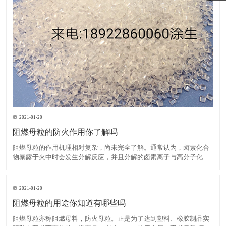
2021-01-20
阻燃母粒的防火作用你了解吗
阻燃母粒的作用机理相对复杂，尚未完全了解。通常认为，卤素化合
物暴露于火中时会发生分解反应，并且分解的卤素离子与高分子化合
物反应生成卤化氢。后者与大量活性羟基自由基发生反应，这些活性
羟基自由基在高分子化合物燃烧期间繁殖，从而降低了其浓度并减慢
了燃烧速度，直到火焰熄灭为止。在卤素中，溴比氯具有更高的阻
2021-01-20
阻燃母粒的用途你知道有哪些吗
阻燃母粒亦称阻燃母料，防火母粒。正是为了达到塑料、橡胶制品实