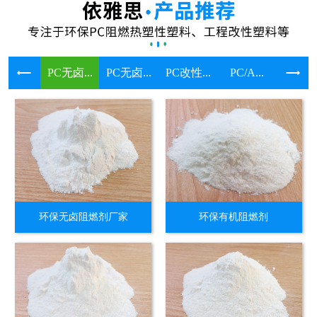
PC无卤...
PC无卤...
PC改性...
PC/A...
溴系环保
环保无卤阻燃剂厂家
环保有机阻燃剂