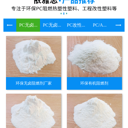
PC无卤...
PC无卤...
PC改性...
PC/A...
溴系环保
环保无卤阻燃剂厂家
环保有机阻燃剂