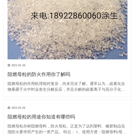
2021-01-20
阻燃母粒的防火作用你了解吗
阻燃母粒的作用机理相对复杂，尚未完全了解。通常认为，卤素化合
物暴露于火中时会发生分解反应，并且分解的卤素离子与高分子化合
物反应生成卤化氢。后者与大量活性羟基自由基发生反应，这些活性
羟基自由基在高分子化合物燃烧期间繁殖，从而降低了其浓度并减慢
了燃烧速度，直到火焰熄灭为止。在卤素中，溴比氯具有更高的阻
2021-01-20
阻燃母粒的用途你知道有哪些吗
阻燃母粒亦称阻燃母料，防火母粒。正是为了达到塑料、橡胶制品实
现防火要求而产生的一类产品。 特点： 1、使用方便：阻燃母料(母粒)