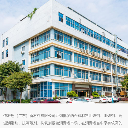
依雅思（广东）新材料有限公司经销批发的合成材料阻燃剂、阻燃剂、高
温润滑剂、抗滴落剂、抗氧剂畅销消费者市场，在消费者当中享有较高的